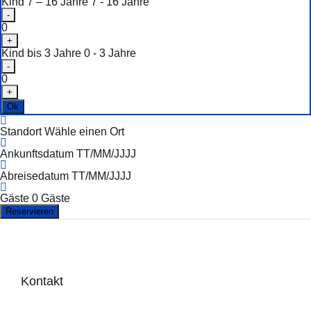
Kind 7 – 16 Jahre
7 - 16 Jahre
-
0
+
Kind bis 3 Jahre
0 - 3 Jahre
-
0
+
Ok
Standort
Wähle einen Ort
Ankunftsdatum
TT/MM/JJJJ
Abreisedatum
TT/MM/JJJJ
Gäste
0
Gäste
Kontakt